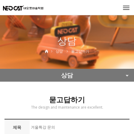
Togg
navi
상담
상담
묻고답하기
상담
묻고답하기
The design and maintenance are excellent.
제목
겨울특강 문의