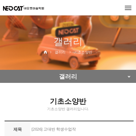
Togg
navi
갤러리
갤러리
기초소양반
갤러리
기초소양반
기초소양반 갤러리입니다.
제목
[2026] 고대반 학생수업작