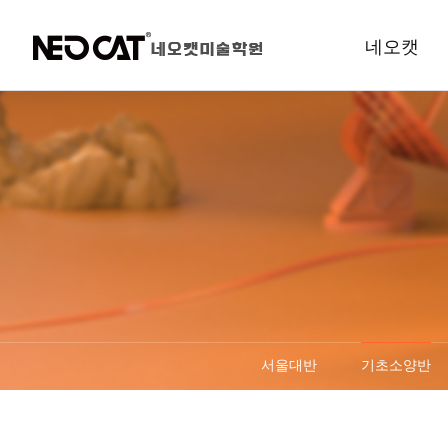
네오캣
e-브로셔
학원소개
규정안내
오시는길
서울대반
기초소양반