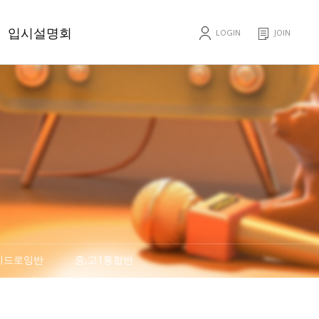
입시설명회
LOGIN
JOIN
입시설명회
비드로잉반
중,고1통합반