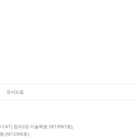
오시는길
O CAT) 창의2관 미술학원 (제13967호),
원 (제12366호)