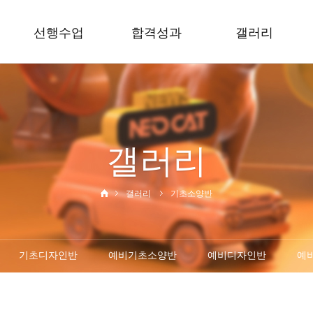
선행수업
합격성과
갤러리
예비 선행반
2026합격성과
서울대반
수시 집중반
2025합격성과
기초소양반
2024합격성과
기초디자인반
갤러리
2023합격성과
예비기초소양반
합격수기
예비디자인반
예비드로잉반
갤러리
기초소양반
중,고1통합반
기초디자인반
예비기초소양반
예비디자인반
예