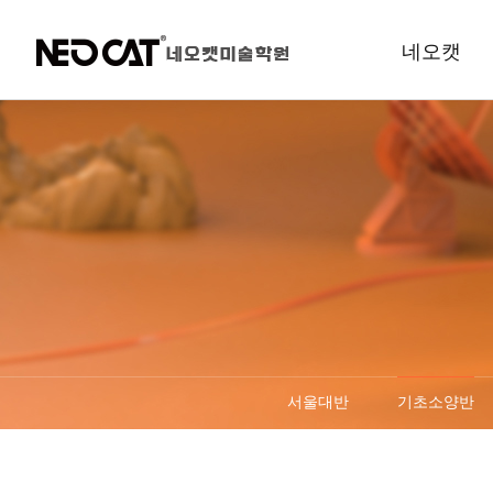
네오캣
e-브로셔
학원소개
규정안내
오시는길
서울대반
기초소양반