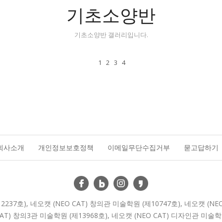
기초소양반
기초소양반 갤러리입니다.
1
2
3
4
회사소개
개인정보보호정책
이메일무단수집거부
묻고답하기
2237호), 네오캣 (NEO CAT) 창의관 미술학원 (제10747호), 네오캣 (NE
AT) 창의3관 미술학원 (제13968호), 네오캣 (NEO CAT) 디자인관 미술학