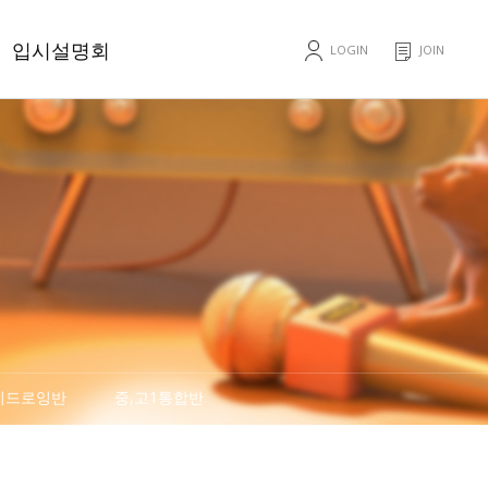
입시설명회
LOGIN
JOIN
입시설명회
비드로잉반
중,고1통합반