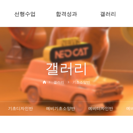
선행수업
합격성과
갤러리
예비 선행반
2026합격성과
서울대반
수시 집중반
2025합격성과
기초소양반
2024합격성과
기초디자인반
갤러리
2023합격성과
예비기초소양반
합격수기
예비디자인반
예비드로잉반
갤러리
기초소양반
중,고1통합반
기초디자인반
예비기초소양반
예비디자인반
예