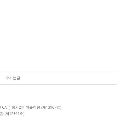
오시는길
O CAT) 창의2관 미술학원 (제13967호),
원 (제12366호)